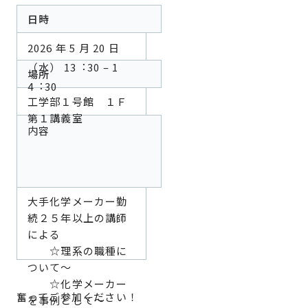
日時
2026 年 5 月 20 日
（水） 13︓30 – 1
場所
4︓30
工学部１号館 １Ｆ
第１講義室
内容
大手化学メーカー勤
続２５年以上の講師
による
☆理系の職種に
ついて～
☆化学メーカー
奮ってご参加ください！
を事例として～