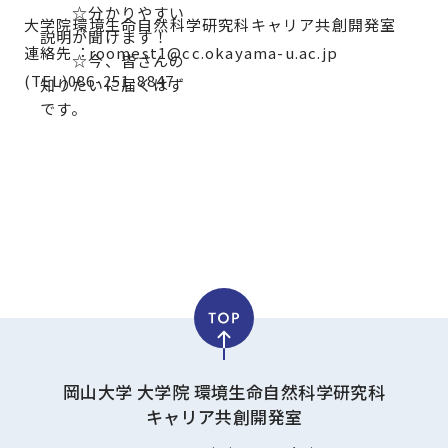
☆分かりやすい
大学院環境生命自然科学研究科キャリア共創開発室
説明が聞けます！
連絡先︓roomest1@cc.okayama-u.ac.jp
☆今、皆さんの
(TEL)086-251-8847
知りたいに届くはず
です。
岡山大学 大学院 環境生命自然科学研究科
キャリア共創開発室