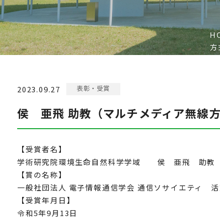
H
方
表彰・受賞
2023.09.27
侯 亜⾶ 助教（マルチメディア無線
【受賞者名】
学術研究院環境生命自然科学学域 侯 亜⾶ 助教
【賞の名称】
⼀般社団法⼈ 電⼦情報通信学会 通信ソサイエティ 
【受賞年月日】
令和5年9月13日