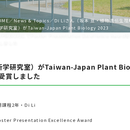
OME
News & Topics
Di Liさん（坂本 亘・植物遺伝生理
研究室）がTaiwan-Japan Plant Biology 2023
JPB2023)にてPoster Presentation Excellence Award
しました
）がTaiwan-Japan Plant Biolog
ardを受賞しました
程2年・Di Li
oster Presentation Excellence Award