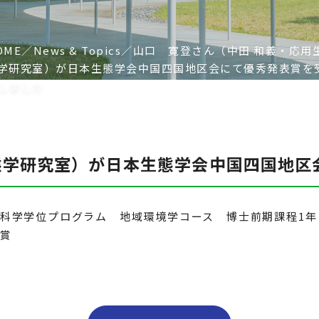
OME
News & Topics
山口 寛登さん（中田 和義・応用
学研究室）が日本生態学会中国四国地区会にて優秀発表賞を
しました
態学研究室）が日本生態学会中国四国地区
命科学学位プログラム 地域環境学コース 博士前期課程1
表賞