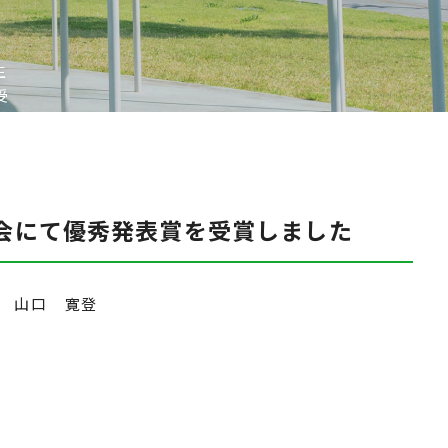
生
受
会にて優秀発表賞を受賞しました
年 山口 寛登