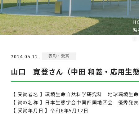
H
態
賞
表彰・受賞
2024.05.12
山口 寛登さん（中田 和義・応用生
【 受賞者名 】環境生命自然科学研究科 地球環境生
【 賞の名称 】日本生態学会中国四国地区会 優秀発
【 受賞年月日 】令和6年5月12日