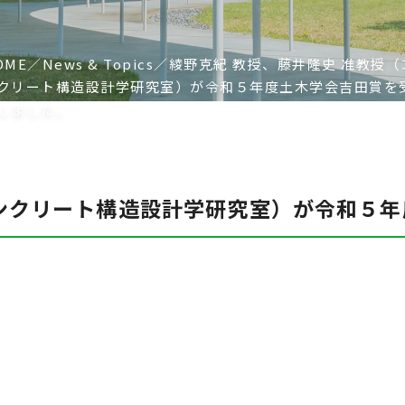
OME
News & Topics
綾野克紀 教授、藤井隆史 准教授（
クリート構造設計学研究室）が令和５年度土木学会吉田賞を
しました。
コンクリート構造設計学研究室）が令和５
）