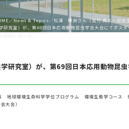
OME
News & Topics
松浦 輝尚さん（宮竹 貴久・昆虫
学研究室）が、第69回日本応用動物昆虫学会大会にてポスタ
を受賞しました。
態学研究室）が、第69回日本応用動物昆
科 地球環境生命科学学位プログラム 環境生態学コース 
学会大会）