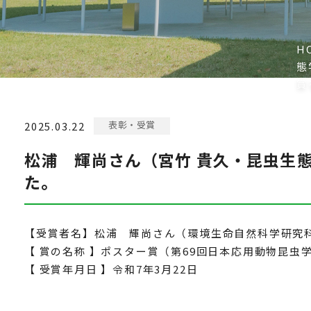
H
態
賞
表彰・受賞
2025.03.22
松浦 輝尚さん（宮竹 貴久・昆虫生
た。
【受賞者名】松浦 輝尚さん（環境生命自然科学研究
【 賞の名称 】ポスター賞（第69回日本応用動物昆虫
【 受賞年月日 】令和7年3月22日