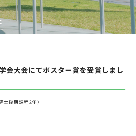
生
ー
虫学会大会にてポスター賞を受賞しまし
博士後期課程2年）