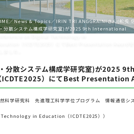
OME
News & Topics
IRIN TRI ANGGRAINIさん(舩曵 
・分散システム構成学研究室)が2025 9th International
nference on Digital Technology in
ucation（ICDTE2025）にてBest Presentation Award
しました。
生・分散システム構成学研究室)が2025 9th Inte
tion（ICDTE2025）にてBest Presenta
環境生命自然科学研究科 先進理工科学学位プログラム 情報通信
al Technology in Education（ICDTE2025））