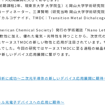
前期課程2年、現東京大学 大学院生）と岡山大学学術研究
ーディネーター、三澤賢明（研究当時 岡山大学学術研究院
ナイド、TMDC：Transition Metal Dichalc
an Chemical Society）発行の学術雑誌「Nano L
柔軟性に加え、優れた電気・光特性を持つことから、次世代
たヤーヌスTMDCの新しい物性と応用が注目されています。
んでした。今回の研究ではヤーヌスTMDCに至る過程の結晶
や新しいデバイス応用展開に繋がります。
解析に成功～二次元半導体の新しいデバイス応用展開に期待
ール光電子デバイスへの応用に期待～