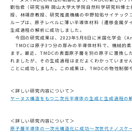
劉怡君（研究当時 岡山大学大学院自然科学研究科博士
授、林靖彦教授、研究推進機構の中野知佑サイテックコ
ループは、原子レベルに薄い半導体材料（遷移金属ダイカルコゲ
生成過程の解析に成功しました。
今回の研究成果は、2023年5月8日に米国化学会（Americ
TMDCは原子3つ分の厚みの半導体材料で、機械的
ます。最近、TMDCの表面原子層を別の原子に置換し
れましたが、その生成過程はまだよくわかっていませ
ことに成功しました。この成果は、TMDCの物性制御
＜詳しい研究内容について＞
ヤーヌス構造をもつ二次元半導体の生成と生成過程の
＜詳しい研究内容について＞
原子層半導体の一次元構造化に成功～次世代ナノスケ