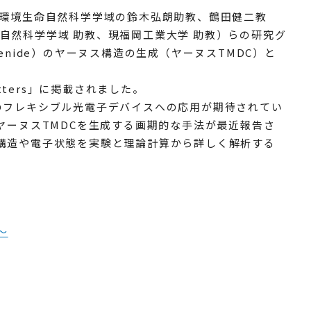
院環境生命自然科学学域の鈴木弘朗助教、鶴田健二教
自然科学学域 助教、現福岡工業大学 助教）らの研究グ
ogenide）のヤーヌス構造の生成（ヤーヌスTMDC）と
etters」に掲載されました。
のフレキシブル光電子デバイスへの応用が期待されてい
ヤーヌスTMDCを生成する画期的な手法が最近報告さ
構造や電子状態を実験と理論計算から詳しく解析する
～