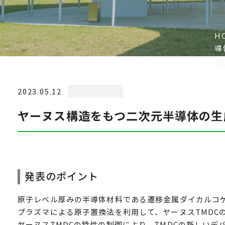
H
導
イ
2023.05.12
ヤーヌス構造をもつ二次元半導体の生
発表のポイント
原子レベル厚みの半導体材料である遷移金属ダイカルコゲ
プラズマによる原子置換法を利用して、ヤーヌスTMDC
ヤーヌスTMDCの特性の制御により、TMDCの新しい