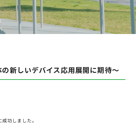
半
バ
体の新しいデバイス応用展開に期待～
に成功しました。