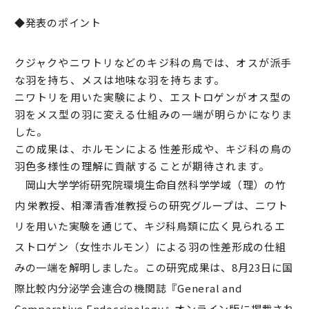
◆発表のポイント
クジャクやニワトリなどのキジ科の鳥では、オスが派手
な羽を持ち、メスは地味な羽を持ちます。
ニワトリを用いた実験により、エストロゲンがオス型の
羽をメス型の羽に変える仕組みの一端が明らかになりま
した。
この成果は、ホルモンによる性差形成や、キジ科の鳥の
羽色多様性の理解に貢献することが期待されます。
岡山大学学術研究院環境生命自然科学学域（理）の竹
内 栄教授、相澤清香准教授らの研究グループは、ニワト
リを用いた実験を通じて、キジ科鳥類に広く見られるエ
ストロゲン（女性ホルモン）による羽の性差形成の仕組
みの一端を解明しました。この研究成果は、8月23日に国
際比較内分泌学会連合の機関誌『General and
Comparative Endocrinology』オンライン版に掲載され