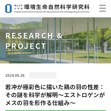
RESEARCH &
PROJECT
2024.09.26
若冲が極彩色に描いた鶏の羽の性差：
その謎を科学が解明～エストロゲンが
メスの羽を形作る仕組み～