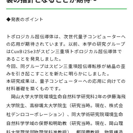
◆発表のポイント
トポロジカル超伝導体は、次世代量子コンピューターへ
の応用が期待されています。以前、本学の研究グループ
はCu
x
Bi
2
Se
3
がスピン三重項トポロジカル超伝導体で
あることを発見しました。
今回、同グループはスピン三重項超伝導転移が結晶の歪
みを引き起こすことを新たに明らかにしました。
本研究成果は、量子コンピューターへの応用に向けての
材料基礎を築くものです。
岡山大学大学院環境生命自然科学研究科2年の伊藤海飛
大学院生、高柳颯太大学院生（研究当時。現在、株式会
社デンロコーポレーション）、同大学術研究院環境生命
自然科学学域の俣野和明助教（研究当時。現在、岡山理
科大学理学部物理学科准教授）、鄭国慶教授、物質構造