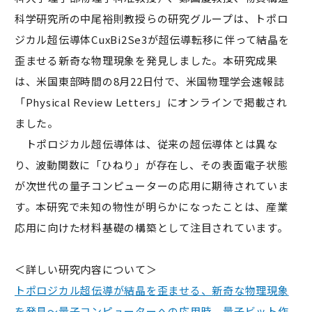
科学研究所の中尾裕則教授らの研究グループは、トポロ
ジカル超伝導体Cu
x
Bi
2
Se
3
が超伝導転移に伴って結晶を
歪ませる新奇な物理現象を発見しました。本研究成果
は、米国東部時間の8月22日付で、米国物理学会速報誌
「Physical Review Letters」にオンラインで掲載され
ました。
トポロジカル超伝導体は、従来の超伝導体とは異な
り、波動関数に「ひねり」が存在し、その表面電子状態
が次世代の量子コンピューターの応用に期待されていま
す。本研究で未知の物性が明らかになったことは、産業
応用に向けた材料基礎の構築として注目されています。
＜詳しい研究内容について＞
トポロジカル超伝導が結晶を歪ませる、新奇な物理現象
を発見～量子コンピューターへの応用時、量子ビット作